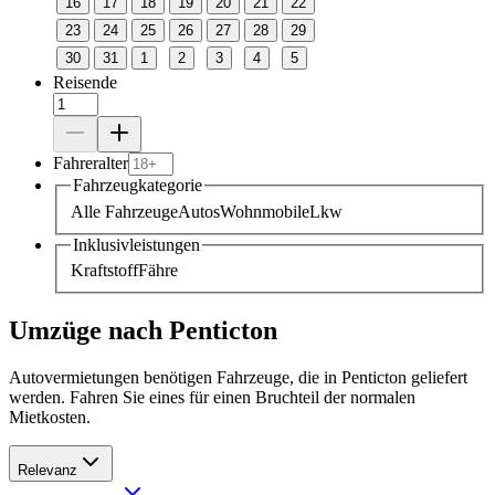
16
17
18
19
20
21
22
23
24
25
26
27
28
29
30
31
1
2
3
4
5
Reisende
Fahreralter
Fahrzeugkategorie
Alle Fahrzeuge
Autos
Wohnmobile
Lkw
Inklusivleistungen
Kraftstoff
Fähre
Umzüge nach Penticton
Autovermietungen benötigen Fahrzeuge, die in Penticton geliefert
werden. Fahren Sie eines für einen Bruchteil der normalen
Mietkosten.
Relevanz