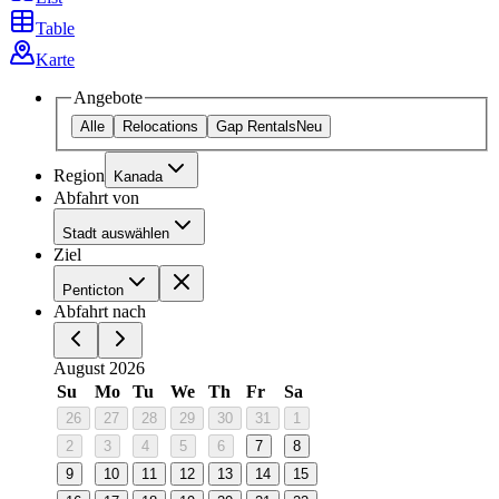
Table
Karte
Angebote
Alle
Relocations
Gap Rentals
Neu
Region
Kanada
Abfahrt von
Stadt auswählen
Ziel
Penticton
Abfahrt nach
August 2026
Su
Mo
Tu
We
Th
Fr
Sa
26
27
28
29
30
31
1
2
3
4
5
6
7
8
9
10
11
12
13
14
15