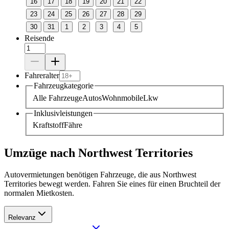
16
17
18
19
20
21
22
23
24
25
26
27
28
29
30
31
1
2
3
4
5
Reisende
Fahreralter
Fahrzeugkategorie
Alle Fahrzeuge
Autos
Wohnmobile
Lkw
Inklusivleistungen
Kraftstoff
Fähre
Umzüge nach Northwest Territories
Autovermietungen benötigen Fahrzeuge, die aus Northwest
Territories bewegt werden. Fahren Sie eines für einen Bruchteil der
normalen Mietkosten.
Relevanz