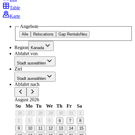
Table
Karte
Angebote
Alle
Relocations
Gap Rentals
Neu
Region
Kanada
Abfahrt von
Stadt auswählen
Ziel
Stadt auswählen
Abfahrt nach
August 2026
Su
Mo
Tu
We
Th
Fr
Sa
26
27
28
29
30
31
1
2
3
4
5
6
7
8
9
10
11
12
13
14
15