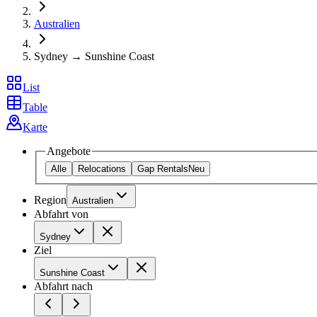
Australien
Sydney → Sunshine Coast
List
Table
Karte
Angebote
Alle
Relocations
Gap Rentals
Neu
Region
Australien
Abfahrt von
Sydney
Ziel
Sunshine Coast
Abfahrt nach