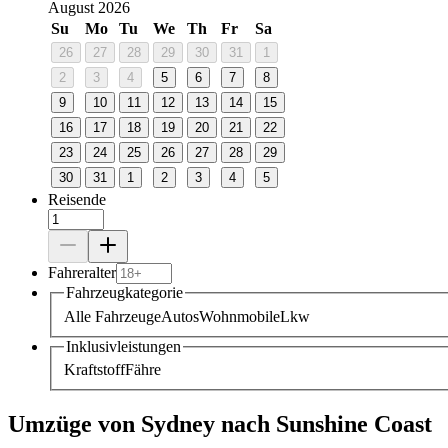
August 2026
Su
Mo
Tu
We
Th
Fr
Sa
26
27
28
29
30
31
1
2
3
4
5
6
7
8
9
10
11
12
13
14
15
16
17
18
19
20
21
22
23
24
25
26
27
28
29
30
31
1
2
3
4
5
Reisende
Fahreralter
Fahrzeugkategorie
Alle Fahrzeuge
Autos
Wohnmobile
Lkw
Inklusivleistungen
Kraftstoff
Fähre
Umzüge von Sydney nach Sunshine Coast