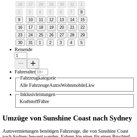
26
27
28
29
30
31
1
2
3
4
5
6
7
8
9
10
11
12
13
14
15
16
17
18
19
20
21
22
23
24
25
26
27
28
29
30
31
1
2
3
4
5
Reisende
Fahreralter
Fahrzeugkategorie
Alle Fahrzeuge
Autos
Wohnmobile
Lkw
Inklusivleistungen
Kraftstoff
Fähre
Umzüge von Sunshine Coast nach Sydney
Autovermietungen benötigen Fahrzeuge, die von Sunshine Coast
nach Sydney bewegt werden. Fahren Sie eines für einen Bruchteil