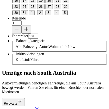
16
17
18
19
20
21
22
23
24
25
26
27
28
29
30
31
1
2
3
4
5
Reisende
Fahreralter
Fahrzeugkategorie
Alle Fahrzeuge
Autos
Wohnmobile
Lkw
Inklusivleistungen
Kraftstoff
Fähre
Umzüge nach South Australia
Autovermietungen benötigen Fahrzeuge, die aus South Australia
bewegt werden. Fahren Sie eines für einen Bruchteil der normalen
Mietkosten.
Relevanz