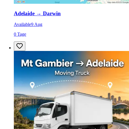
Adelaide
→
Darwin
Available
9 Aug
0 Tage