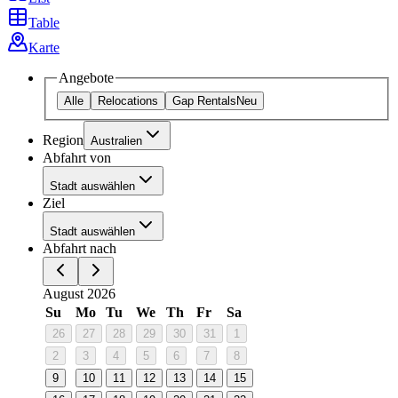
Table
Karte
Angebote
Alle
Relocations
Gap Rentals
Neu
Region
Australien
Abfahrt von
Stadt auswählen
Ziel
Stadt auswählen
Abfahrt nach
August 2026
Su
Mo
Tu
We
Th
Fr
Sa
26
27
28
29
30
31
1
2
3
4
5
6
7
8
9
10
11
12
13
14
15