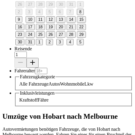
26
27
28
29
30
31
1
2
3
4
5
6
7
8
9
10
11
12
13
14
15
16
17
18
19
20
21
22
23
24
25
26
27
28
29
30
31
1
2
3
4
5
Reisende
Fahreralter
Fahrzeugkategorie
Alle Fahrzeuge
Autos
Wohnmobile
Lkw
Inklusivleistungen
Kraftstoff
Fähre
Umzüge von Hobart nach Melbourne
Autovermietungen benötigen Fahrzeuge, die von Hobart nach
Melbourne bewegt werden. Fahren Sie eines für einen Bruchteil der