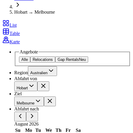
Hobart → Melbourne
List
Table
Karte
Angebote
Alle
Relocations
Gap Rentals
Neu
Region
Australien
Abfahrt von
Hobart
Ziel
Melbourne
Abfahrt nach
August 2026
Su
Mo
Tu
We
Th
Fr
Sa