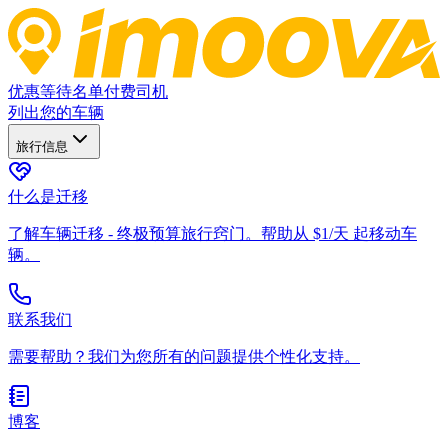
优惠
等待名单
付费司机
列出您的车辆
旅行信息
什么是迁移
了解车辆迁移 - 终极预算旅行窍门。帮助从 $1/天 起移动车
辆。
联系我们
需要帮助？我们为您所有的问题提供个性化支持。
博客