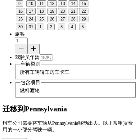
9
10
11
12
13
14
15
16
17
18
19
20
21
22
23
24
25
26
27
28
29
30
31
1
2
3
4
5
旅客
驾驶员年龄
车辆类别
所有车辆
轿车
房车
卡车
包含项目
燃料
渡轮
迁移到Pennsylvania
租车公司需要将车辆从Pennsylvania移动出去。以正常租赁费
用的一小部分驾驶一辆。