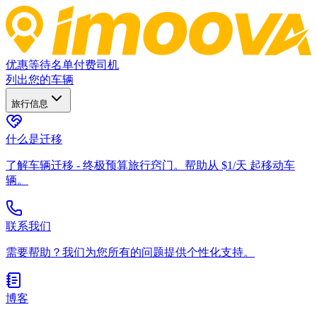
优惠
等待名单
付费司机
列出您的车辆
旅行信息
什么是迁移
了解车辆迁移 - 终极预算旅行窍门。帮助从 $1/天 起移动车
辆。
联系我们
需要帮助？我们为您所有的问题提供个性化支持。
博客