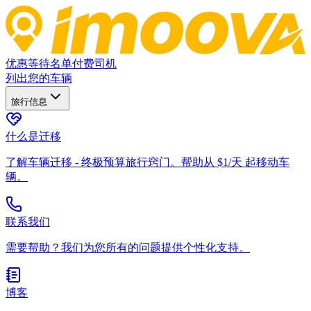
优惠
等待名单
付费司机
列出您的车辆
旅行信息
什么是迁移
了解车辆迁移 - 终极预算旅行窍门。帮助从 $1/天 起移动车
辆。
联系我们
需要帮助？我们为您所有的问题提供个性化支持。
博客