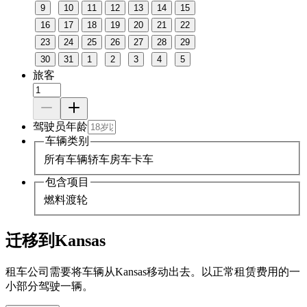
9
10
11
12
13
14
15
16
17
18
19
20
21
22
23
24
25
26
27
28
29
30
31
1
2
3
4
5
旅客
驾驶员年龄
车辆类别
所有车辆
轿车
房车
卡车
包含项目
燃料
渡轮
迁移到Kansas
租车公司需要将车辆从Kansas移动出去。以正常租赁费用的一
小部分驾驶一辆。