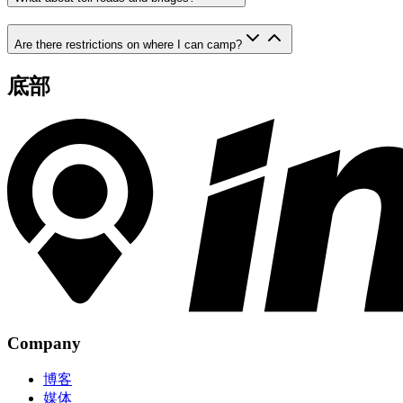
Are there restrictions on where I can camp?
底部
Company
博客
媒体