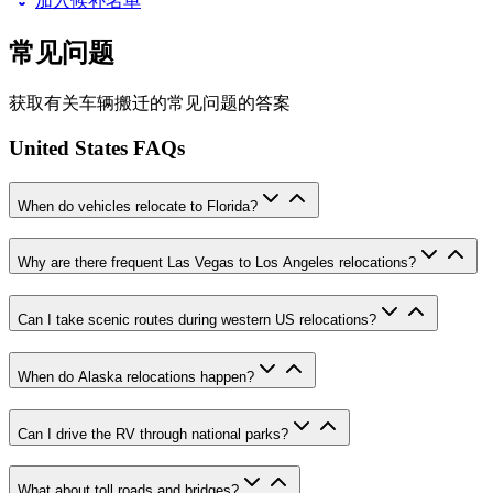
加入候补名单
常见问题
获取有关车辆搬迁的常见问题的答案
United States FAQs
When do vehicles relocate to Florida?
Why are there frequent Las Vegas to Los Angeles relocations?
Can I take scenic routes during western US relocations?
When do Alaska relocations happen?
Can I drive the RV through national parks?
What about toll roads and bridges?