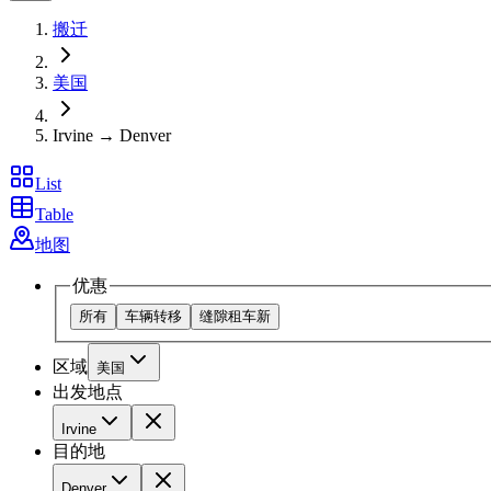
搬迁
美国
Irvine → Denver
List
Table
地图
优惠
所有
车辆转移
缝隙租车
新
区域
美国
出发地点
Irvine
目的地
Denver