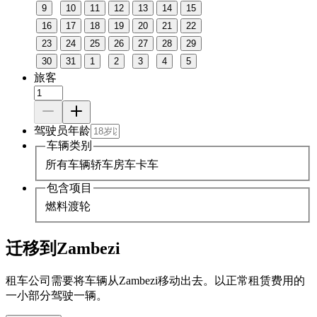
9
10
11
12
13
14
15
16
17
18
19
20
21
22
23
24
25
26
27
28
29
30
31
1
2
3
4
5
旅客
驾驶员年龄
车辆类别
所有车辆
轿车
房车
卡车
包含项目
燃料
渡轮
迁移到Zambezi
租车公司需要将车辆从Zambezi移动出去。以正常租赁费用的
一小部分驾驶一辆。