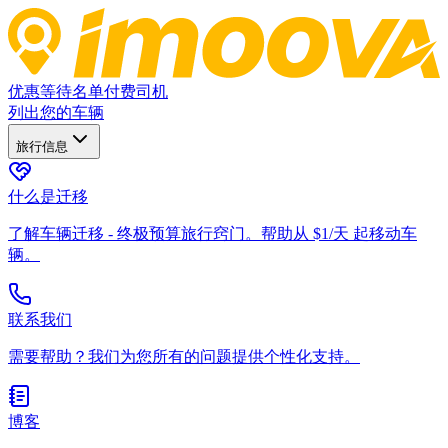
优惠
等待名单
付费司机
列出您的车辆
旅行信息
什么是迁移
了解车辆迁移 - 终极预算旅行窍门。帮助从 $1/天 起移动车
辆。
联系我们
需要帮助？我们为您所有的问题提供个性化支持。
博客