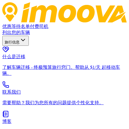
优惠
等待名单
付费司机
列出您的车辆
旅行信息
什么是迁移
了解车辆迁移 - 终极预算旅行窍门。帮助从 $1/天 起移动车
辆。
联系我们
需要帮助？我们为您所有的问题提供个性化支持。
博客