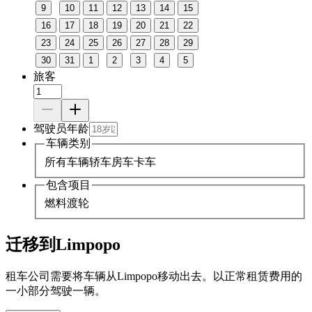
9
10
11
12
13
14
15
16
17
18
19
20
21
22
23
24
25
26
27
28
29
30
31
1
2
3
4
5
旅客
驾驶员年龄
车辆类别
所有车辆
轿车
房车
卡车
包含项目
燃料
渡轮
迁移到Limpopo
租车公司需要将车辆从Limpopo移动出去。以正常租赁费用的
一小部分驾驶一辆。