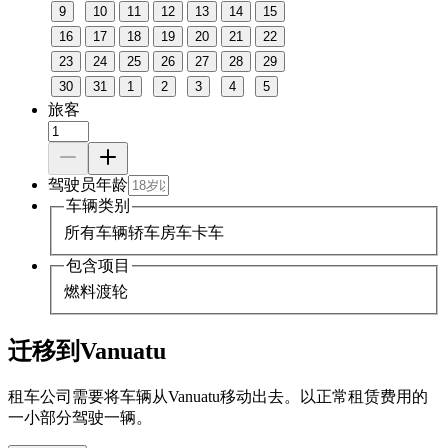
9
10
11
12
13
14
15
16
17
18
19
20
21
22
23
24
25
26
27
28
29
30
31
1
2
3
4
5
旅客
驾驶员年龄
车辆类别
所有车辆
轿车
房车
卡车
包含项目
燃料
渡轮
迁移到Vanuatu
租车公司需要将车辆从Vanuatu移动出去。以正常租赁费用的
一小部分驾驶一辆。