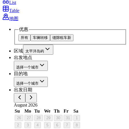
List
Table
地图
优惠
所有
车辆转移
缝隙租车
新
区域
太平洋岛屿
出发地点
选择一个城市
目的地
选择一个城市
出发日期
August 2026
Su
Mo
Tu
We
Th
Fr
Sa
26
27
28
29
30
31
1
2
3
4
5
6
7
8