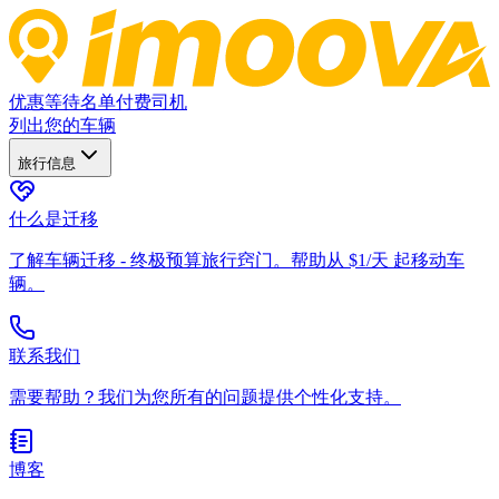
优惠
等待名单
付费司机
列出您的车辆
旅行信息
什么是迁移
了解车辆迁移 - 终极预算旅行窍门。帮助从 $1/天 起移动车
辆。
联系我们
需要帮助？我们为您所有的问题提供个性化支持。
博客