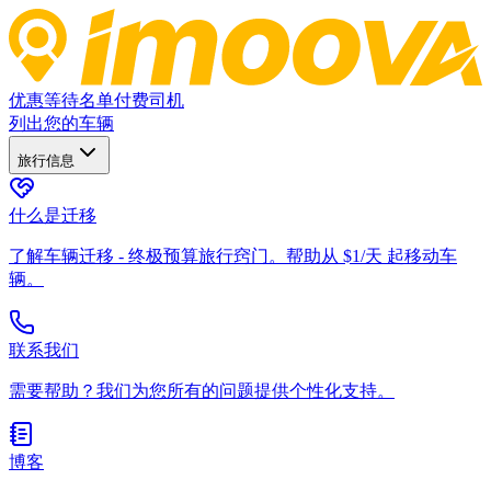
优惠
等待名单
付费司机
列出您的车辆
旅行信息
什么是迁移
了解车辆迁移 - 终极预算旅行窍门。帮助从 $1/天 起移动车
辆。
联系我们
需要帮助？我们为您所有的问题提供个性化支持。
博客