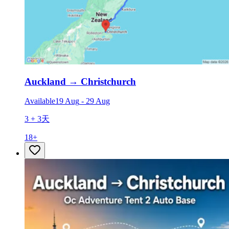
Auckland
→
Christchurch
Available
19 Aug
-
29 Aug
3 + 3天
18
+