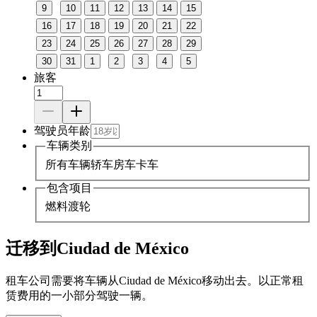
9
10
11
12
13
14
15
16
17
18
19
20
21
22
23
24
25
26
27
28
29
30
31
1
2
3
4
5
旅客
驾驶员年龄
车辆类别
所有车辆
轿车
房车
卡车
包含项目
燃料
渡轮
迁移到Ciudad de México
租车公司需要将车辆从Ciudad de México移动出去。以正常租
赁费用的一小部分驾驶一辆。