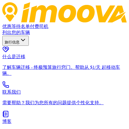
优惠
等待名单
付费司机
列出您的车辆
旅行信息
什么是迁移
了解车辆迁移 - 终极预算旅行窍门。帮助从 $1/天 起移动车
辆。
联系我们
需要帮助？我们为您所有的问题提供个性化支持。
博客