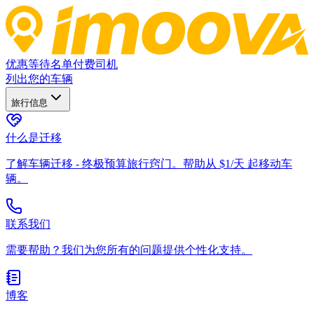
优惠
等待名单
付费司机
列出您的车辆
旅行信息
什么是迁移
了解车辆迁移 - 终极预算旅行窍门。帮助从 $1/天 起移动车
辆。
联系我们
需要帮助？我们为您所有的问题提供个性化支持。
博客