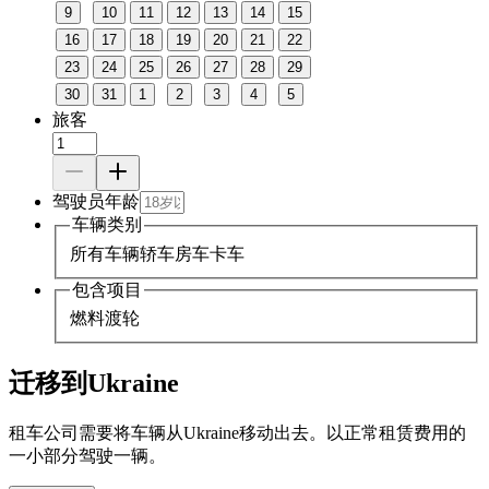
9
10
11
12
13
14
15
16
17
18
19
20
21
22
23
24
25
26
27
28
29
30
31
1
2
3
4
5
旅客
驾驶员年龄
车辆类别
所有车辆
轿车
房车
卡车
包含项目
燃料
渡轮
迁移到Ukraine
租车公司需要将车辆从Ukraine移动出去。以正常租赁费用的
一小部分驾驶一辆。