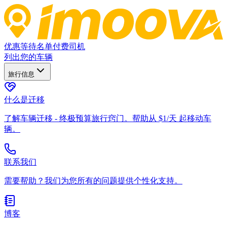
优惠
等待名单
付费司机
列出您的车辆
旅行信息
什么是迁移
了解车辆迁移 - 终极预算旅行窍门。帮助从 $1/天 起移动车
辆。
联系我们
需要帮助？我们为您所有的问题提供个性化支持。
博客