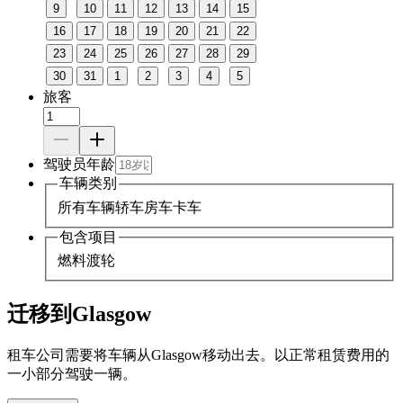
9
10
11
12
13
14
15
16
17
18
19
20
21
22
23
24
25
26
27
28
29
30
31
1
2
3
4
5
旅客
驾驶员年龄
车辆类别
所有车辆
轿车
房车
卡车
包含项目
燃料
渡轮
迁移到Glasgow
租车公司需要将车辆从Glasgow移动出去。以正常租赁费用的
一小部分驾驶一辆。