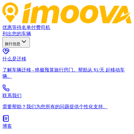
优惠
等待名单
付费司机
列出您的车辆
旅行信息
什么是迁移
了解车辆迁移 - 终极预算旅行窍门。帮助从 $1/天 起移动车
辆。
联系我们
需要帮助？我们为您所有的问题提供个性化支持。
博客