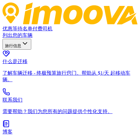
优惠
等待名单
付费司机
列出您的车辆
旅行信息
什么是迁移
了解车辆迁移 - 终极预算旅行窍门。帮助从 $1/天 起移动车
辆。
联系我们
需要帮助？我们为您所有的问题提供个性化支持。
博客