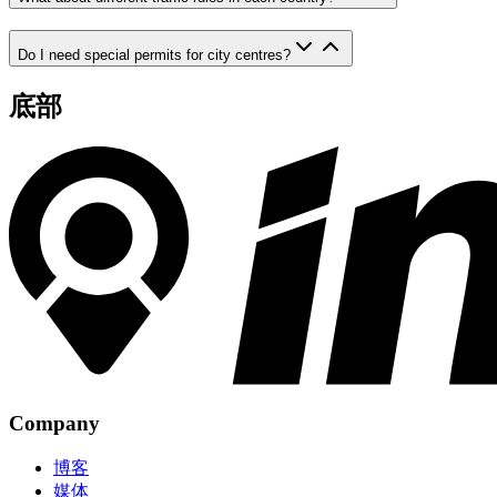
Do I need special permits for city centres?
底部
Company
博客
媒体