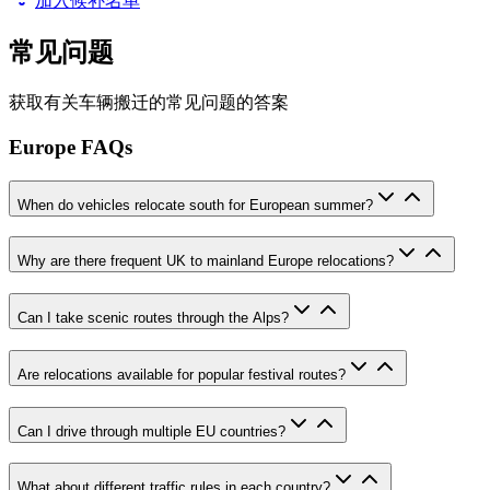
加入候补名单
常见问题
获取有关车辆搬迁的常见问题的答案
Europe FAQs
When do vehicles relocate south for European summer?
Why are there frequent UK to mainland Europe relocations?
Can I take scenic routes through the Alps?
Are relocations available for popular festival routes?
Can I drive through multiple EU countries?
What about different traffic rules in each country?