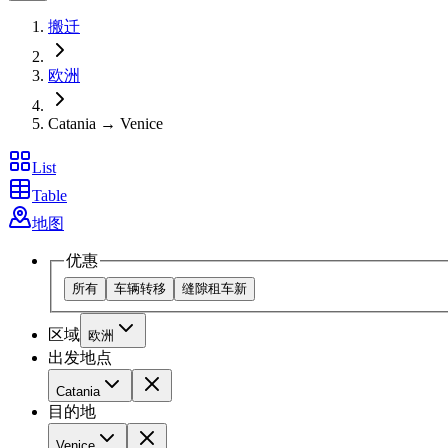
搬迁
欧洲
Catania → Venice
List
Table
地图
优惠
所有
车辆转移
缝隙租车
新
区域
欧洲
出发地点
Catania
目的地
Venice