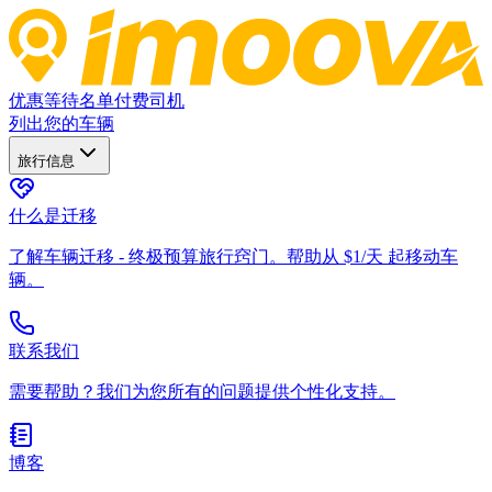
优惠
等待名单
付费司机
列出您的车辆
旅行信息
什么是迁移
了解车辆迁移 - 终极预算旅行窍门。帮助从 $1/天 起移动车
辆。
联系我们
需要帮助？我们为您所有的问题提供个性化支持。
博客