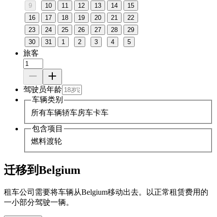
9
10
11
12
13
14
15
16
17
18
19
20
21
22
23
24
25
26
27
28
29
30
31
1
2
3
4
5
旅客
驾驶员年龄
车辆类别
所有车辆
轿车
房车
卡车
包含项目
燃料
渡轮
迁移到Belgium
租车公司需要将车辆从Belgium移动出去。以正常租赁费用的
一小部分驾驶一辆。