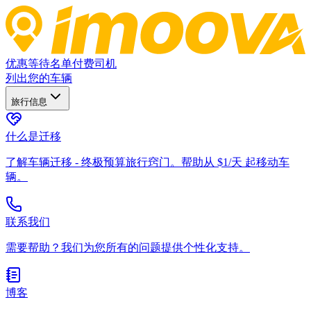
优惠
等待名单
付费司机
列出您的车辆
旅行信息
什么是迁移
了解车辆迁移 - 终极预算旅行窍门。帮助从 $1/天 起移动车
辆。
联系我们
需要帮助？我们为您所有的问题提供个性化支持。
博客