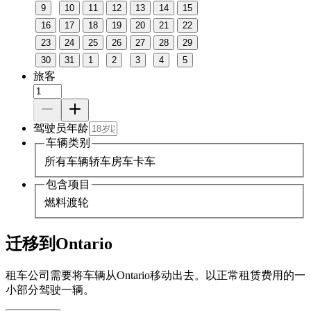
9
10
11
12
13
14
15
16
17
18
19
20
21
22
23
24
25
26
27
28
29
30
31
1
2
3
4
5
旅客
驾驶员年龄
车辆类别
所有车辆
轿车
房车
卡车
包含项目
燃料
渡轮
迁移到Ontario
租车公司需要将车辆从Ontario移动出去。以正常租赁费用的一
小部分驾驶一辆。