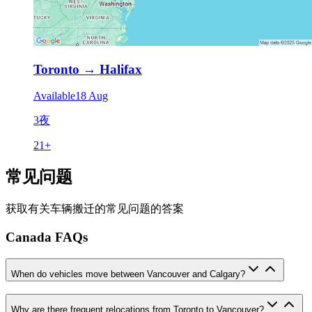
Toronto
→
Halifax
Available
18 Aug
3夜
21
+
常见问题
获取有关车辆搬迁的常见问题的答案
Canada FAQs
When do vehicles move between Vancouver and Calgary?
Why are there frequent relocations from Toronto to Vancouver?