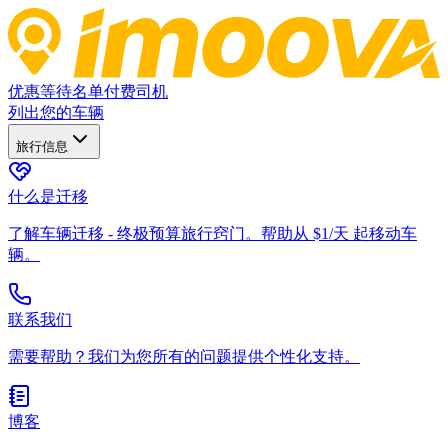
优惠
等待名单
付费司机
列出您的车辆
旅行信息
什么是迁移
了解车辆迁移 - 终极预算旅行窍门。帮助从 $1/天 起移动车
辆。
联系我们
需要帮助？我们为您所有的问题提供个性化支持。
博客