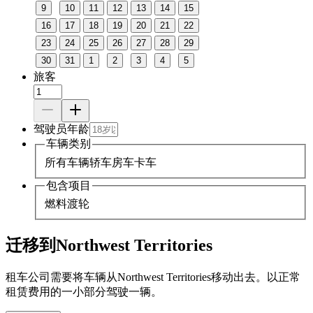
9
10
11
12
13
14
15
16
17
18
19
20
21
22
23
24
25
26
27
28
29
30
31
1
2
3
4
5
旅客
驾驶员年龄
车辆类别
所有车辆
轿车
房车
卡车
包含项目
燃料
渡轮
迁移到Northwest Territories
租车公司需要将车辆从Northwest Territories移动出去。以正常
租赁费用的一小部分驾驶一辆。