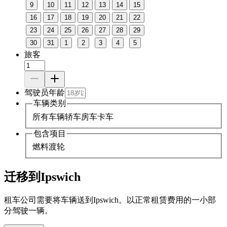
9
10
11
12
13
14
15
16
17
18
19
20
21
22
23
24
25
26
27
28
29
30
31
1
2
3
4
5
旅客
驾驶员年龄
车辆类别
所有车辆
轿车
房车
卡车
包含项目
燃料
渡轮
迁移到Ipswich
租车公司需要将车辆送到Ipswich。以正常租赁费用的一小部
分驾驶一辆。