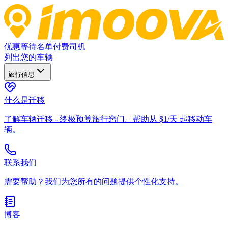
优惠
等待名单
付费司机
列出您的车辆
旅行信息
什么是迁移
了解车辆迁移 - 终极预算旅行窍门。帮助从 $1/天 起移动车
辆。
联系我们
需要帮助？我们为您所有的问题提供个性化支持。
博客