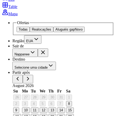
Table
Mapa
Ofertas
Todas
Realocações
Aluguéis gap
Novo
Região
EUA
Sair de
Nappanee
Destino
Selecione uma cidade
Partir após
August 2026
Su
Mo
Tu
We
Th
Fr
Sa
26
27
28
29
30
31
1
2
3
4
5
6
7
8
9
10
11
12
13
14
15