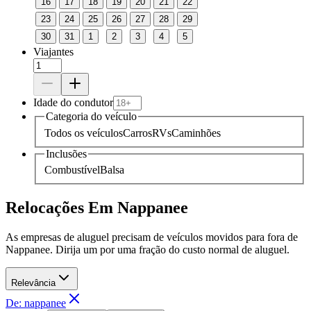
16
17
18
19
20
21
22
23
24
25
26
27
28
29
30
31
1
2
3
4
5
Viajantes
Idade do condutor
Categoria do veículo
Todos os veículos
Carros
RVs
Caminhões
Inclusões
Combustível
Balsa
Relocações Em Nappanee
As empresas de aluguel precisam de veículos movidos para fora de
Nappanee. Dirija um por uma fração do custo normal de aluguel.
Relevância
De: nappanee