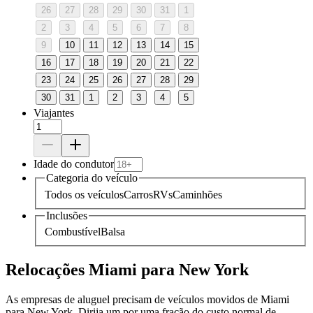
26
27
28
29
30
31
1
2
3
4
5
6
7
8
9
10
11
12
13
14
15
16
17
18
19
20
21
22
23
24
25
26
27
28
29
30
31
1
2
3
4
5
Viajantes
Idade do condutor
Categoria do veículo
Todos os veículos
Carros
RVs
Caminhões
Inclusões
Combustível
Balsa
Relocações Miami para New York
As empresas de aluguel precisam de veículos movidos de Miami
para New York. Dirija um por uma fração do custo normal de