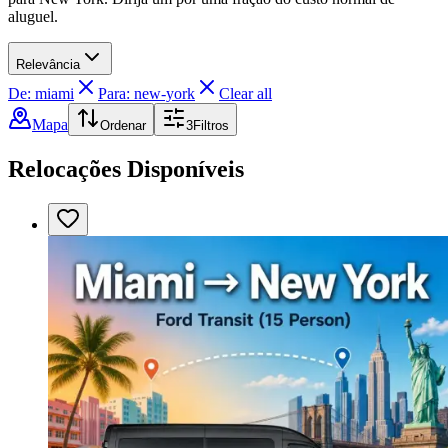
aluguel.
Relevância
De: miami
Para: new-york
Clear all
Mapa
Ordenar
3
Filtros
Relocações Disponíveis