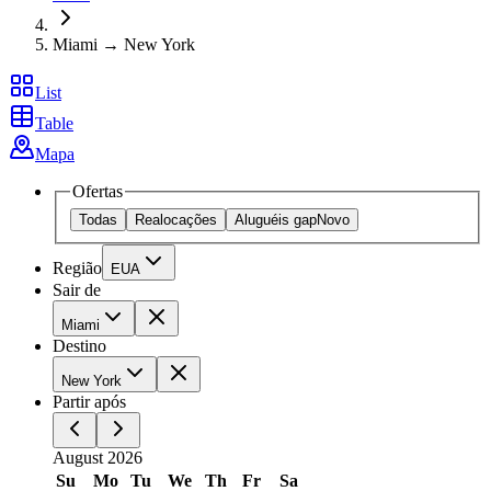
Miami → New York
List
Table
Mapa
Ofertas
Todas
Realocações
Aluguéis gap
Novo
Região
EUA
Sair de
Miami
Destino
New York
Partir após
August 2026
Su
Mo
Tu
We
Th
Fr
Sa