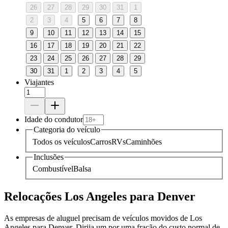
26
27
28
29
30
31
1
2
3
4
5
6
7
8
9
10
11
12
13
14
15
16
17
18
19
20
21
22
23
24
25
26
27
28
29
30
31
1
2
3
4
5
Viajantes
Idade do condutor
Categoria do veículo
Todos os veículos
Carros
RVs
Caminhões
Inclusões
Combustível
Balsa
Relocações Los Angeles para Denver
As empresas de aluguel precisam de veículos movidos de Los
Angeles para Denver. Dirija um por uma fração do custo normal de