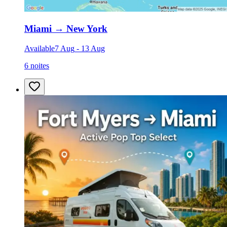
Miami
→
New York
Available
7 Aug
-
13 Aug
6 noites