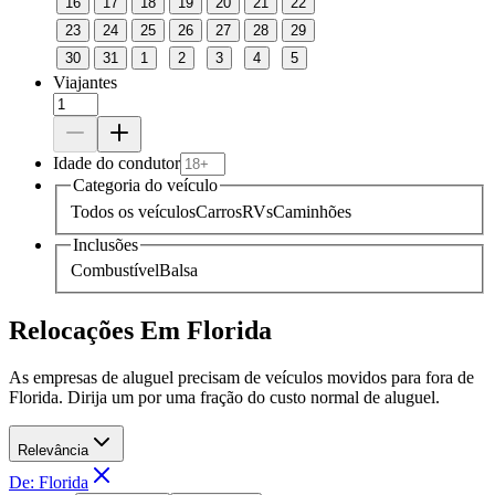
16
17
18
19
20
21
22
23
24
25
26
27
28
29
30
31
1
2
3
4
5
Viajantes
Idade do condutor
Categoria do veículo
Todos os veículos
Carros
RVs
Caminhões
Inclusões
Combustível
Balsa
Relocações Em Florida
As empresas de aluguel precisam de veículos movidos para fora de
Florida. Dirija um por uma fração do custo normal de aluguel.
Relevância
De: Florida