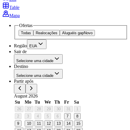
Table
Mapa
Ofertas
Todas
Realocações
Aluguéis gap
Novo
Região
EUA
Sair de
Selecione uma cidade
Destino
Selecione uma cidade
Partir após
August 2026
Su
Mo
Tu
We
Th
Fr
Sa
26
27
28
29
30
31
1
2
3
4
5
6
7
8
9
10
11
12
13
14
15