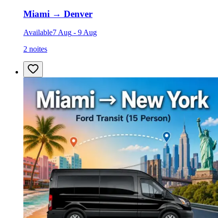
Miami
→
Denver
Available
7 Aug
-
9 Aug
2 noites