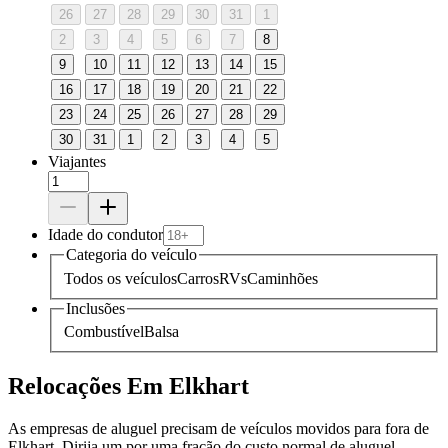
26
27
28
29
30
31
1
2
3
4
5
6
7
8
9
10
11
12
13
14
15
16
17
18
19
20
21
22
23
24
25
26
27
28
29
30
31
1
2
3
4
5
Viajantes
Idade do condutor
Categoria do veículo
Todos os veículos
Carros
RVs
Caminhões
Inclusões
Combustível
Balsa
Relocações Em Elkhart
As empresas de aluguel precisam de veículos movidos para fora de
Elkhart. Dirija um por uma fração do custo normal de aluguel.