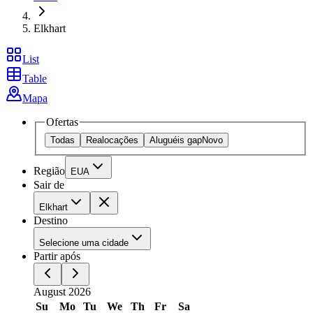
Elkhart
List
Table
Mapa
Ofertas
Todas
Realocações
Aluguéis gap
Novo
Região
EUA
Sair de
Elkhart
Destino
Selecione uma cidade
Partir após
August 2026
Su
Mo
Tu
We
Th
Fr
Sa