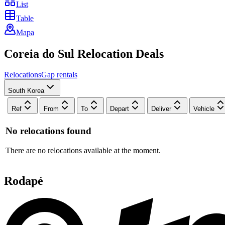
List
Table
Mapa
Coreia do Sul
Relocation
Deals
Relocations
Gap rentals
South Korea
Ref
From
To
Depart
Deliver
Vehicle
No relocations found
There are no relocations available at the moment.
Rodapé