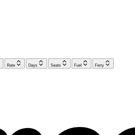
Rate
Days
Seats
Fuel
Ferry