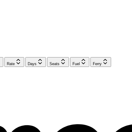
Rate
Days
Seats
Fuel
Ferry