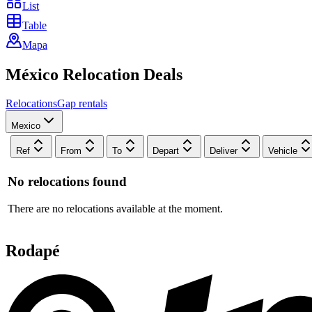
List
Table
Mapa
México
Relocation
Deals
Relocations
Gap rentals
Mexico
Ref
From
To
Depart
Deliver
Vehicle
No relocations found
There are no relocations available at the moment.
Rodapé