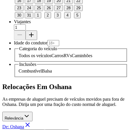
16
17
18
19
20
21
22
23
24
25
26
27
28
29
30
31
1
2
3
4
5
Viajantes
Idade do condutor
Categoria do veículo
Todos os veículos
Carros
RVs
Caminhões
Inclusões
Combustível
Balsa
Relocações Em Oshana
As empresas de aluguel precisam de veículos movidos para fora de
Oshana. Dirija um por uma fração do custo normal de aluguel.
Relevância
De: Oshana