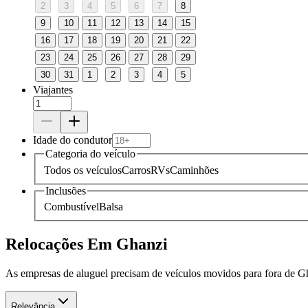
2
3
4
5
6
7
8
9
10
11
12
13
14
15
16
17
18
19
20
21
22
23
24
25
26
27
28
29
30
31
1
2
3
4
5
Viajantes
Idade do condutor
Categoria do veículo
Todos os veículos
Carros
RVs
Caminhões
Inclusões
Combustível
Balsa
Relocações Em Ghanzi
As empresas de aluguel precisam de veículos movidos para fora de Gh
Relevância