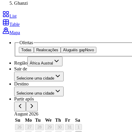
Ghanzi
List
Table
Mapa
Ofertas
Todas
Realocações
Aluguéis gap
Novo
Região
África Austral
Sair de
Selecione uma cidade
Destino
Selecione uma cidade
Partir após
August 2026
Su
Mo
Tu
We
Th
Fr
Sa
26
27
28
29
30
31
1