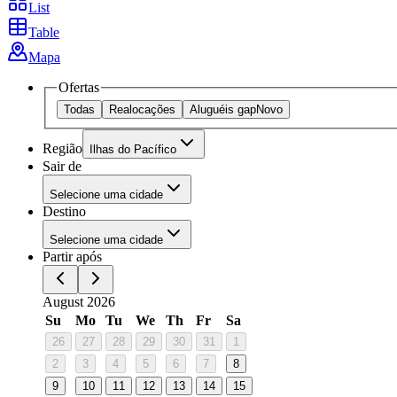
List
Table
Mapa
Ofertas
Todas
Realocações
Aluguéis gap
Novo
Região
Ilhas do Pacífico
Sair de
Selecione uma cidade
Destino
Selecione uma cidade
Partir após
August 2026
Su
Mo
Tu
We
Th
Fr
Sa
26
27
28
29
30
31
1
2
3
4
5
6
7
8
9
10
11
12
13
14
15