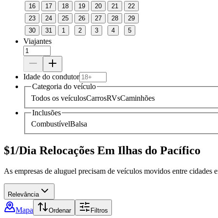
16
17
18
19
20
21
22
23
24
25
26
27
28
29
30
31
1
2
3
4
5
Viajantes
Idade do condutor
Categoria do veículo
Todos os veículos
Carros
RVs
Caminhões
Inclusões
Combustível
Balsa
$1/Dia Relocações Em Ilhas do Pacífico
As empresas de aluguel precisam de veículos movidos entre cidades em
Relevância
Mapa
Ordenar
Filtros