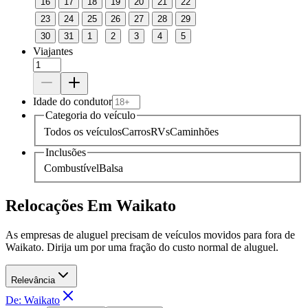
16
17
18
19
20
21
22
23
24
25
26
27
28
29
30
31
1
2
3
4
5
Viajantes
Idade do condutor
Categoria do veículo
Todos os veículos
Carros
RVs
Caminhões
Inclusões
Combustível
Balsa
Relocações Em Waikato
As empresas de aluguel precisam de veículos movidos para fora de
Waikato. Dirija um por uma fração do custo normal de aluguel.
Relevância
De: Waikato