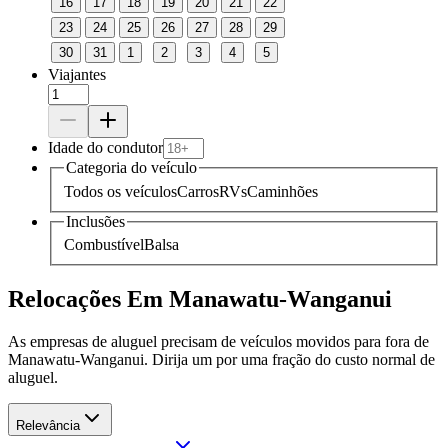
16
17
18
19
20
21
22
23
24
25
26
27
28
29
30
31
1
2
3
4
5
Viajantes
Idade do condutor
Categoria do veículo
Todos os veículos
Carros
RVs
Caminhões
Inclusões
Combustível
Balsa
Relocações Em Manawatu-Wanganui
As empresas de aluguel precisam de veículos movidos para fora de
Manawatu-Wanganui. Dirija um por uma fração do custo normal de
aluguel.
Relevância