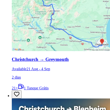
Christchurch
→
Greymouth
Available
21 Aug
-
4 Sep
2 dias
21
+
1 Tanque Grátis