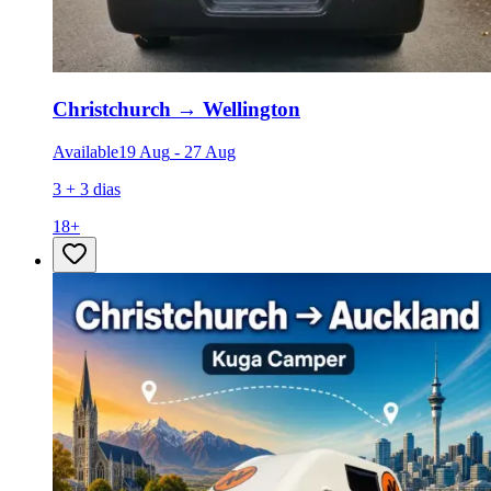
Christchurch
→
Wellington
Available
19 Aug
-
27 Aug
3 + 3 dias
18
+