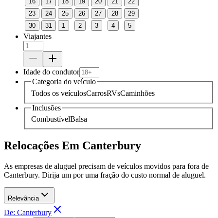
16
17
18
19
20
21
22
23
24
25
26
27
28
29
30
31
1
2
3
4
5
Viajantes
Idade do condutor
Categoria do veículo
Todos os veículos
Carros
RVs
Caminhões
Inclusões
Combustível
Balsa
Relocações Em Canterbury
As empresas de aluguel precisam de veículos movidos para fora de
Canterbury. Dirija um por uma fração do custo normal de aluguel.
Relevância
De: Canterbury