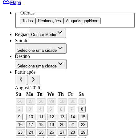
Mapa
Ofertas
Todas
Realocações
Aluguéis gap
Novo
Região
Oriente Médio
Sair de
Selecione uma cidade
Destino
Selecione uma cidade
Partir após
August 2026
Su
Mo
Tu
We
Th
Fr
Sa
26
27
28
29
30
31
1
2
3
4
5
6
7
8
9
10
11
12
13
14
15
16
17
18
19
20
21
22
23
24
25
26
27
28
29