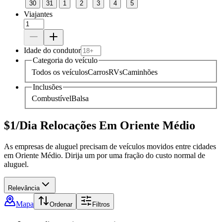
30
31
1
2
3
4
5
Viajantes
Idade do condutor
Categoria do veículo
Todos os veículos
Carros
RVs
Caminhões
Inclusões
Combustível
Balsa
$1/Dia Relocações Em Oriente Médio
As empresas de aluguel precisam de veículos movidos entre cidades
em Oriente Médio. Dirija um por uma fração do custo normal de
aluguel.
Relevância
Mapa
Ordenar
Filtros