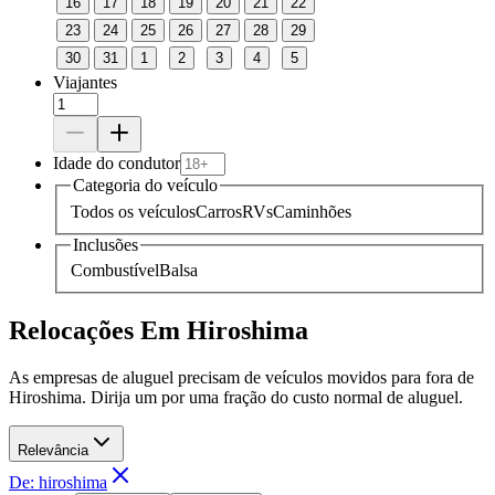
16
17
18
19
20
21
22
23
24
25
26
27
28
29
30
31
1
2
3
4
5
Viajantes
Idade do condutor
Categoria do veículo
Todos os veículos
Carros
RVs
Caminhões
Inclusões
Combustível
Balsa
Relocações Em Hiroshima
As empresas de aluguel precisam de veículos movidos para fora de
Hiroshima. Dirija um por uma fração do custo normal de aluguel.
Relevância
De: hiroshima