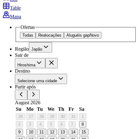
Table
Mapa
Ofertas
Todas
Realocações
Aluguéis gap
Novo
Região
Japão
Sair de
Hiroshima
Destino
Selecione uma cidade
Partir após
August 2026
Su
Mo
Tu
We
Th
Fr
Sa
26
27
28
29
30
31
1
2
3
4
5
6
7
8
9
10
11
12
13
14
15