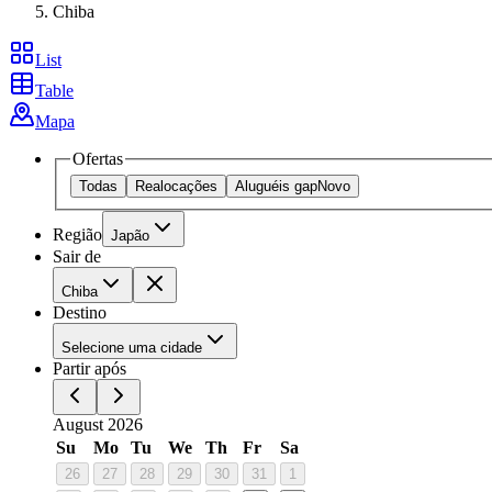
Chiba
List
Table
Mapa
Ofertas
Todas
Realocações
Aluguéis gap
Novo
Região
Japão
Sair de
Chiba
Destino
Selecione uma cidade
Partir após
August 2026
Su
Mo
Tu
We
Th
Fr
Sa
26
27
28
29
30
31
1