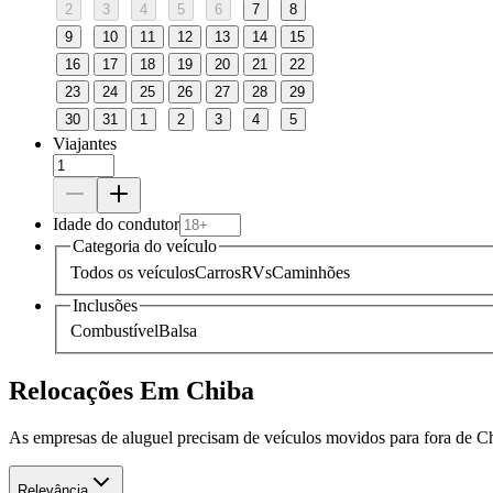
2
3
4
5
6
7
8
9
10
11
12
13
14
15
16
17
18
19
20
21
22
23
24
25
26
27
28
29
30
31
1
2
3
4
5
Viajantes
Idade do condutor
Categoria do veículo
Todos os veículos
Carros
RVs
Caminhões
Inclusões
Combustível
Balsa
Relocações Em Chiba
As empresas de aluguel precisam de veículos movidos para fora de Ch
Relevância