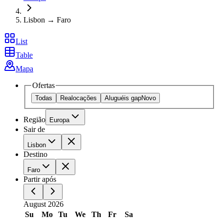
Lisbon → Faro
List
Table
Mapa
Ofertas
Todas
Realocações
Aluguéis gap
Novo
Região
Europa
Sair de
Lisbon
Destino
Faro
Partir após
August 2026
Su
Mo
Tu
We
Th
Fr
Sa