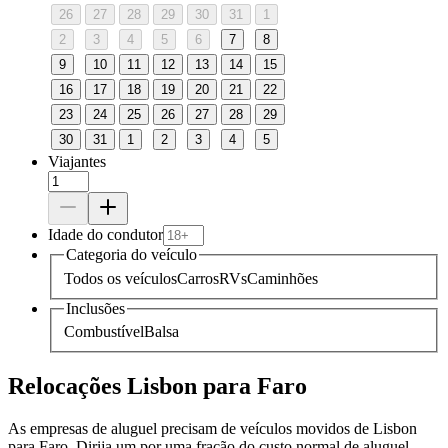
26
27
28
29
30
31
1
2
3
4
5
6
7
8
9
10
11
12
13
14
15
16
17
18
19
20
21
22
23
24
25
26
27
28
29
30
31
1
2
3
4
5
Viajantes
Idade do condutor
Categoria do veículo
Todos os veículos
Carros
RVs
Caminhões
Inclusões
Combustível
Balsa
Relocações Lisbon para Faro
As empresas de aluguel precisam de veículos movidos de Lisbon
para Faro. Dirija um por uma fração do custo normal de aluguel.