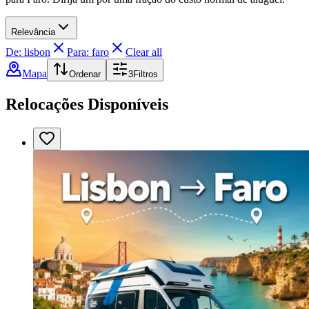
Relevância
De: lisbon
Para: faro
Clear all
Mapa
Ordenar
3
Filtros
Relocações Disponíveis