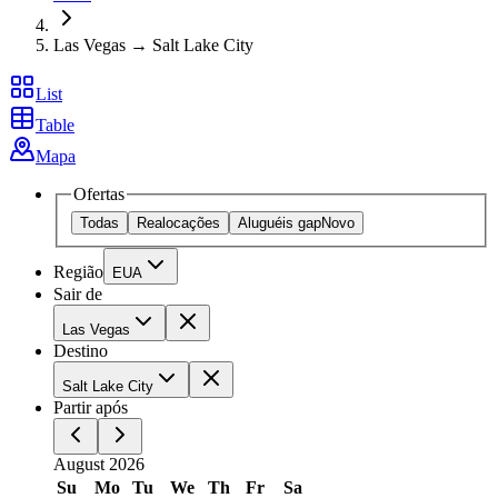
Las Vegas → Salt Lake City
List
Table
Mapa
Ofertas
Todas
Realocações
Aluguéis gap
Novo
Região
EUA
Sair de
Las Vegas
Destino
Salt Lake City
Partir após
August 2026
Su
Mo
Tu
We
Th
Fr
Sa