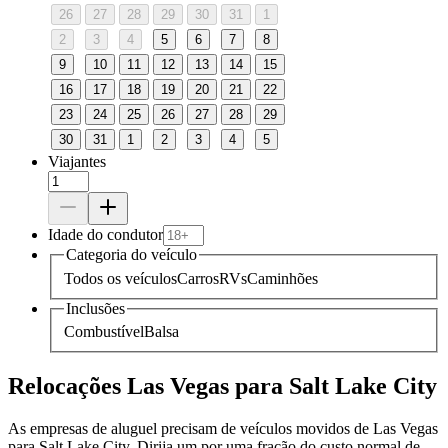
26
27
28
29
30
31
1
2
3
4
5
6
7
8
9
10
11
12
13
14
15
16
17
18
19
20
21
22
23
24
25
26
27
28
29
30
31
1
2
3
4
5
Viajantes
Idade do condutor
Categoria do veículo
Todos os veículos
Carros
RVs
Caminhões
Inclusões
Combustível
Balsa
Relocações Las Vegas para Salt Lake City
As empresas de aluguel precisam de veículos movidos de Las Vegas
para Salt Lake City. Dirija um por uma fração do custo normal de