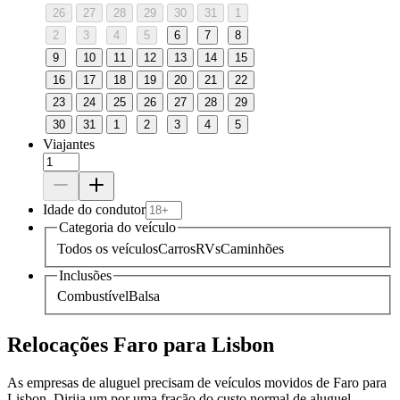
26
27
28
29
30
31
1
2
3
4
5
6
7
8
9
10
11
12
13
14
15
16
17
18
19
20
21
22
23
24
25
26
27
28
29
30
31
1
2
3
4
5
Viajantes
Idade do condutor
Categoria do veículo
Todos os veículos
Carros
RVs
Caminhões
Inclusões
Combustível
Balsa
Relocações Faro para Lisbon
As empresas de aluguel precisam de veículos movidos de Faro para
Lisbon. Dirija um por uma fração do custo normal de aluguel.