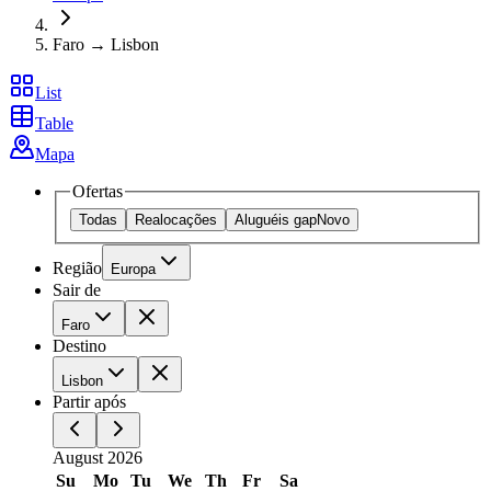
Faro → Lisbon
List
Table
Mapa
Ofertas
Todas
Realocações
Aluguéis gap
Novo
Região
Europa
Sair de
Faro
Destino
Lisbon
Partir após
August 2026
Su
Mo
Tu
We
Th
Fr
Sa