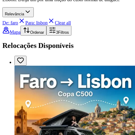
Relevância
De: faro
Para: lisbon
Clear all
Mapa
Ordenar
3
Filtros
Relocações Disponíveis