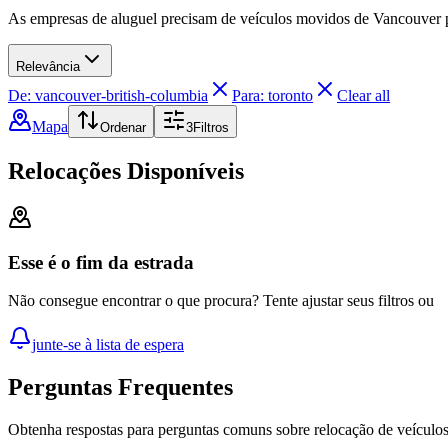
As empresas de aluguel precisam de veículos movidos de Vancouver p
Relevância
De: vancouver-british-columbia
Para: toronto
Clear all
Mapa
Ordenar
3
Filtros
Relocações Disponíveis
Esse é o fim da estrada
Não consegue encontrar o que procura? Tente ajustar seus filtros ou
junte-se à lista de espera
Perguntas Frequentes
Obtenha respostas para perguntas comuns sobre relocação de veículo