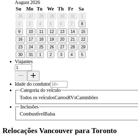
August 2026
Su
Mo
Tu
We
Th
Fr
Sa
26
27
28
29
30
31
1
2
3
4
5
6
7
8
9
10
11
12
13
14
15
16
17
18
19
20
21
22
23
24
25
26
27
28
29
30
31
1
2
3
4
5
Viajantes
Idade do condutor
Categoria do veículo
Todos os veículos
Carros
RVs
Caminhões
Inclusões
Combustível
Balsa
Relocações Vancouver para Toronto