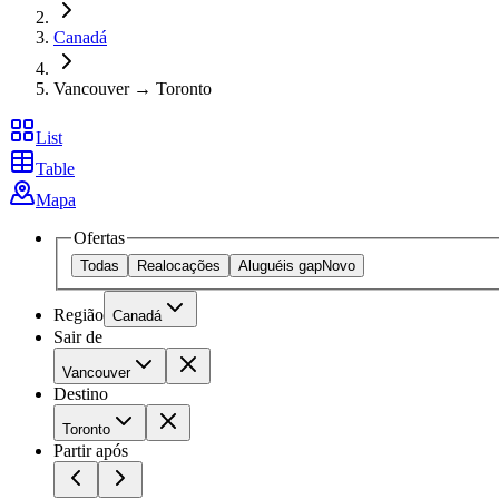
Canadá
Vancouver → Toronto
List
Table
Mapa
Ofertas
Todas
Realocações
Aluguéis gap
Novo
Região
Canadá
Sair de
Vancouver
Destino
Toronto
Partir após