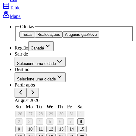
Table
Mapa
Ofertas
Todas
Realocações
Aluguéis gap
Novo
Região
Canadá
Sair de
Selecione uma cidade
Destino
Selecione uma cidade
Partir após
August 2026
Su
Mo
Tu
We
Th
Fr
Sa
26
27
28
29
30
31
1
2
3
4
5
6
7
8
9
10
11
12
13
14
15