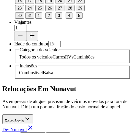
16
17
18
19
20
21
22
23
24
25
26
27
28
29
30
31
1
2
3
4
5
Viajantes
Idade do condutor
Categoria do veículo
Todos os veículos
Carros
RVs
Caminhões
Inclusões
Combustível
Balsa
Relocações Em Nunavut
As empresas de aluguel precisam de veículos movidos para fora de
Nunavut. Dirija um por uma fração do custo normal de aluguel.
Relevância
De: Nunavut