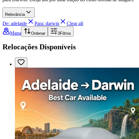
Relevância
De: adelaide
Para: darwin
Clear all
Mapa
Ordenar
3
Filtros
Relocações Disponíveis