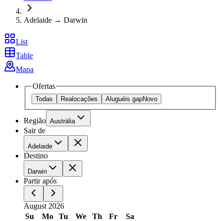
Adelaide → Darwin
List
Table
Mapa
Ofertas
Todas
Realocações
Aluguéis gap
Novo
Região
Austrália
Sair de
Adelaide
Destino
Darwin
Partir após
August 2026
Su
Mo
Tu
We
Th
Fr
Sa