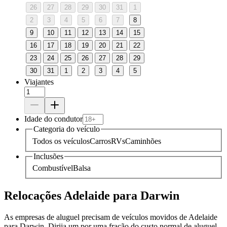
26
27
28
29
30
31
1
2
3
4
5
6
7
8
9
10
11
12
13
14
15
16
17
18
19
20
21
22
23
24
25
26
27
28
29
30
31
1
2
3
4
5
Viajantes
Idade do condutor
Categoria do veículo
Todos os veículos
Carros
RVs
Caminhões
Inclusões
Combustível
Balsa
Relocações Adelaide para Darwin
As empresas de aluguel precisam de veículos movidos de Adelaide
para Darwin. Dirija um por uma fração do custo normal de aluguel.