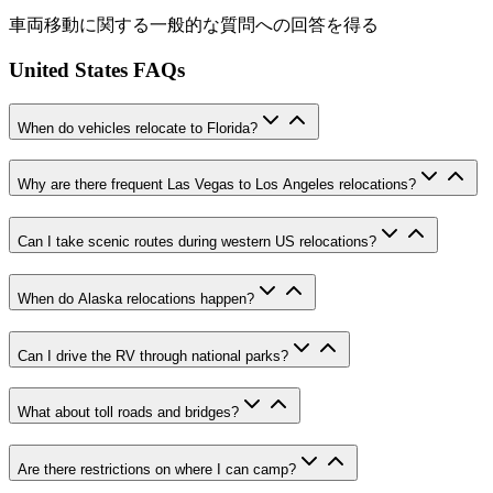
車両移動に関する一般的な質問への回答を得る
United States FAQs
When do vehicles relocate to Florida?
Why are there frequent Las Vegas to Los Angeles relocations?
Can I take scenic routes during western US relocations?
When do Alaska relocations happen?
Can I drive the RV through national parks?
What about toll roads and bridges?
Are there restrictions on where I can camp?