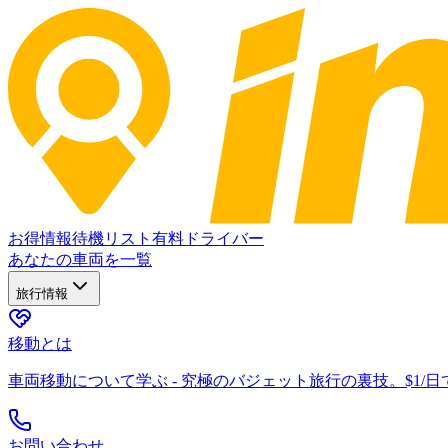
お得情報
待機リスト
有料ドライバー
あなたの車両を一覧
旅行情報
移動とは
車両移動について学ぶ - 究極のバジェット旅行の裏技。$1/
お問い合わせ