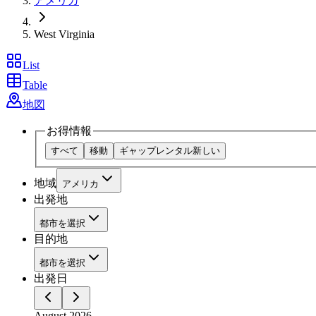
アメリカ
West Virginia
List
Table
地図
お得情報
すべて
移動
ギャップレンタル
新しい
地域
アメリカ
出発地
都市を選択
目的地
都市を選択
出発日
August 2026