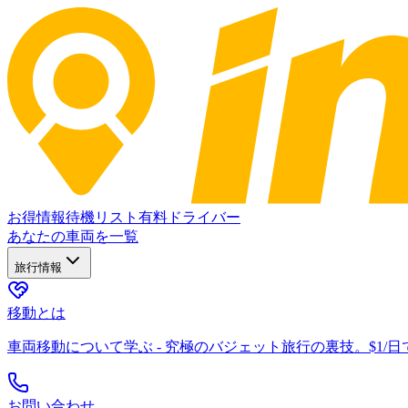
お得情報
待機リスト
有料ドライバー
あなたの車両を一覧
旅行情報
移動とは
車両移動について学ぶ - 究極のバジェット旅行の裏技。$1/
お問い合わせ