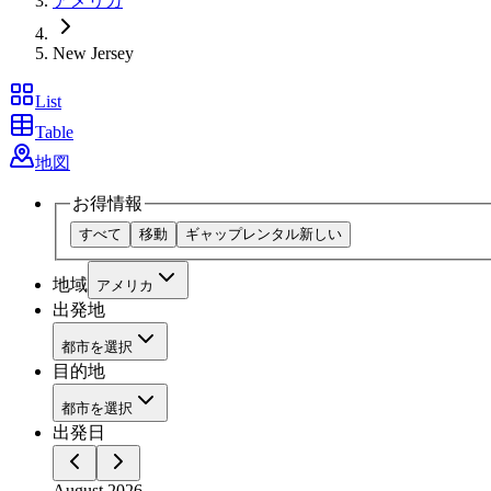
アメリカ
New Jersey
List
Table
地図
お得情報
すべて
移動
ギャップレンタル
新しい
地域
アメリカ
出発地
都市を選択
目的地
都市を選択
出発日
August 2026