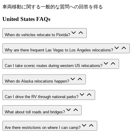
車両移動に関する一般的な質問への回答を得る
United States FAQs
When do vehicles relocate to Florida?
Why are there frequent Las Vegas to Los Angeles relocations?
Can I take scenic routes during western US relocations?
When do Alaska relocations happen?
Can I drive the RV through national parks?
What about toll roads and bridges?
Are there restrictions on where I can camp?