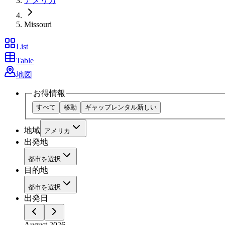
アメリカ
Missouri
List
Table
地図
お得情報
すべて
移動
ギャップレンタル
新しい
地域
アメリカ
出発地
都市を選択
目的地
都市を選択
出発日
August 2026