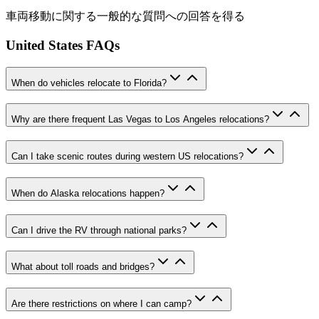
車両移動に関する一般的な質問への回答を得る
United States FAQs
When do vehicles relocate to Florida?
Why are there frequent Las Vegas to Los Angeles relocations?
Can I take scenic routes during western US relocations?
When do Alaska relocations happen?
Can I drive the RV through national parks?
What about toll roads and bridges?
Are there restrictions on where I can camp?