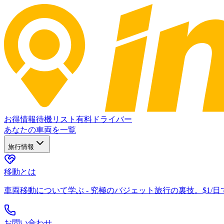
お得情報
待機リスト
有料ドライバー
あなたの車両を一覧
旅行情報
移動とは
車両移動について学ぶ - 究極のバジェット旅行の裏技。$1/
お問い合わせ